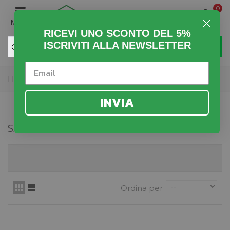
0
MENU
RICEVI UNO SCONTO DEL 5%
ISCRIVITI ALLA NEWSLETTER
Home
>
Fai da Te
>
Utensili Elettrici
>
Saldatrici
INVIA
SALDATRICI
Ordina per