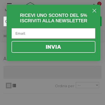
0
MENU
RICEVI UNO SCONTO DEL 5%
ISCRIVITI ALLA NEWSLETTER
Home
>
Fai da Te
>
Utensili Elettrici
>
Aspirapolveri
INVIA
ASPIRAPOLVERI
Ordina per