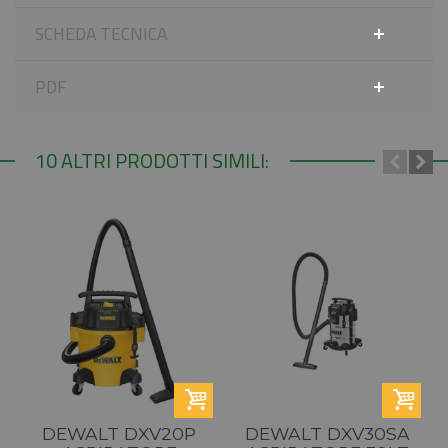
SCHEDA TECNICA
PDF
10 ALTRI PRODOTTI SIMILI:
DEWALT DXV20P
DEWALT DXV30SA