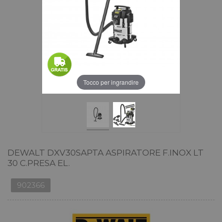
Tocco per ingrandire
DEWALT DXV30SAPTA ASPIRATORE F.INOX LT
30 C.PRESA EL.
902366