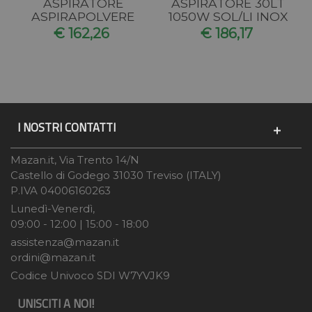
ASPIRATORE
ASPIRATORE 30LT
ASPIRAPOLVERE
1050W SOL/LI INOX
ASPIRATUTTO
€ 162,26
€ 186,17
20LT 1050W...
I NOSTRI CONTATTI
Mazan.it, Via Trento 14/N
Castello di Godego 31030 Treviso (ITALY)
P.IVA 04006160263
Lunedì-Venerdì,
09:00 - 12:00 | 15:00 - 18:00
assistenza@mazan.it
ordini@mazan.it
Codice Univoco SDI W7YVJK9
UNISCITI A NOI!