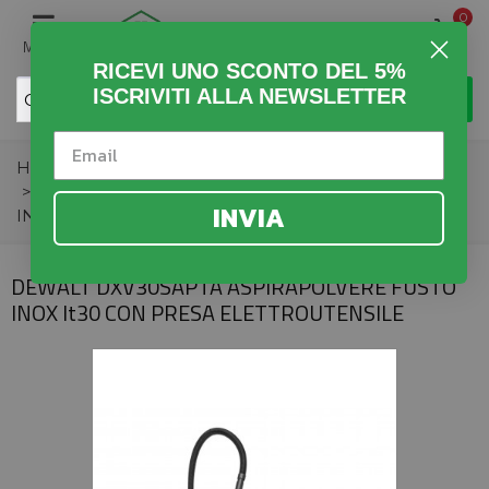
0
MENU
RICEVI UNO SCONTO DEL 5%
ISCRIVITI ALLA NEWSLETTER
Home
>
Fai da Te
>
Utensili Elettrici
>
Aspirapolveri
>
DEWALT DXV30SAPTA ASPIRAPOLVERE FUSTO
INVIA
INOX lt30 CON PRESA ELETTROUTENSILE
DEWALT DXV30SAPTA ASPIRAPOLVERE FUSTO
INOX lt30 CON PRESA ELETTROUTENSILE