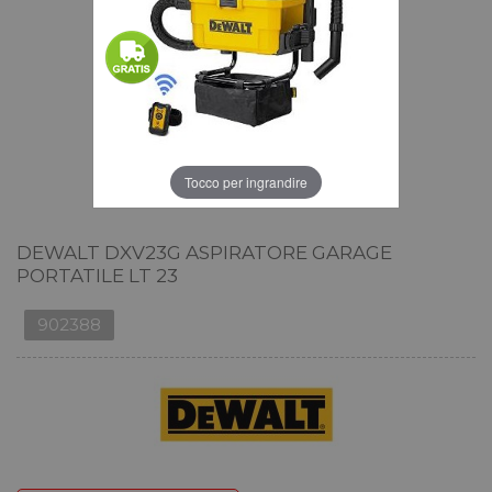
Tocco per ingrandire
DEWALT DXV23G ASPIRATORE GARAGE
PORTATILE LT 23
902388