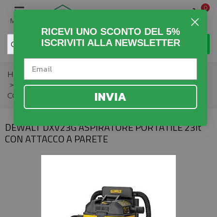
0
MENU
RICEVI UNO SCONTO DEL 5%
ISCRIVITI ALLA NEWSLETTER
Home
>
Fai da Te
>
Utensili Elettrici
>
Aspirapolveri
>
DEWALT DXV23G ASPIRATORE PORTATILE 23lt
INVIA
CON ATTACCO A PARETE
DEWALT DXV23G ASPIRATORE PORTATILE 23lt
CON ATTACCO A PARETE