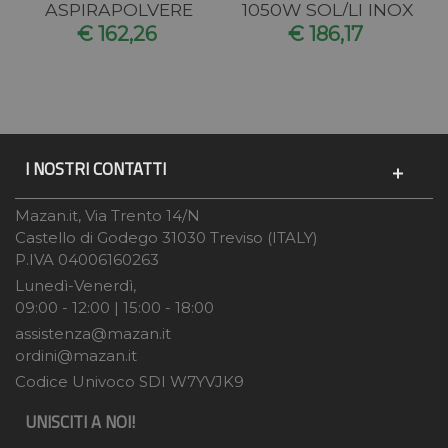
ASPIRAPOLVERE
1050W SOL/LI INOX
ASPIRATUTTO
€ 162,26
€ 186,17
20LT 1050W...
I NOSTRI CONTATTI
Mazan.it, Via Trento 14/N
Castello di Godego 31030 Treviso (ITALY)
P.IVA 04006160263
Lunedì-Venerdì,
09:00 - 12:00 | 15:00 - 18:00
assistenza@mazan.it
ordini@mazan.it
Codice Univoco SDI W7YVJK9
UNISCITI A NOI!