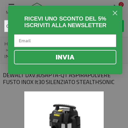
0
MENU
RICEVI UNO SCONTO DEL 5%
ISCRIVITI ALLA NEWSLETTER
Home
>
Fai da Te
>
Utensili Elettrici
>
Aspirapolveri
>
DEWALT DXV30SAPTA-QT ASPIRAPOLVERE FUSTO
INVIA
INOX lt30 SILENZIATO STEALTHSONIC
DEWALT DXV30SAPTA-QT ASPIRAPOLVERE
FUSTO INOX lt30 SILENZIATO STEALTHSONIC