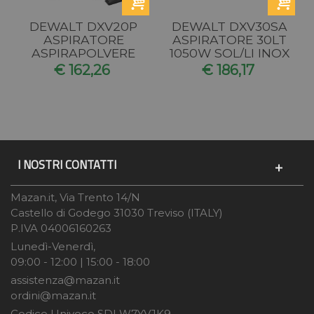
DEWALT DXV20P
DEWALT DXV30SA
ASPIRATORE
ASPIRATORE 30LT
ASPIRAPOLVERE
1050W SOL/LI INOX
ASPIRATUTTO
€ 162,26
€ 186,17
20LT 1050W...
I NOSTRI CONTATTI
Mazan.it, Via Trento 14/N
Castello di Godego 31030 Treviso (ITALY)
P.IVA 04006160263
Lunedì-Venerdì,
09:00 - 12:00 | 15:00 - 18:00
assistenza@mazan.it
ordini@mazan.it
Codice Univoco SDI W7YVJK9