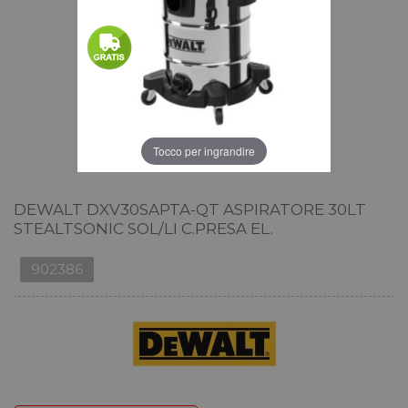
Tocco per ingrandire
DEWALT DXV30SAPTA-QT ASPIRATORE 30LT
STEALTSONIC SOL/LI C.PRESA EL.
902386