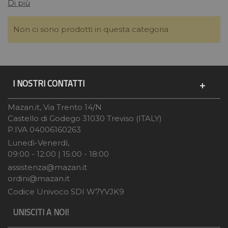
Di più
Non ci sono prodotti in questa categoria
I NOSTRI CONTATTI
Mazan.it, Via Trento 14/N
Castello di Godego 31030 Treviso (ITALY)
P.IVA 04006160263
Lunedì-Venerdì,
09:00 - 12:00 | 15:00 - 18:00
assistenza@mazan.it
ordini@mazan.it
Codice Univoco SDI W7YVJK9
UNISCITI A NOI!