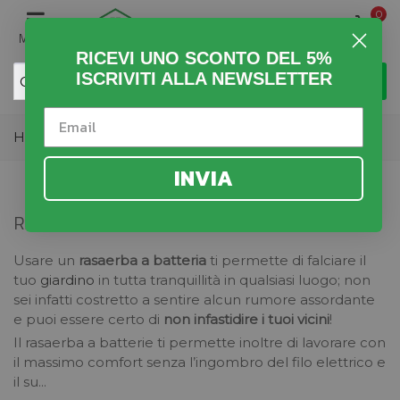
0
MENU
RICEVI UNO SCONTO DEL 5%
ISCRIVITI ALLA NEWSLETTER
Home
>
Giardino
>
Rasaerba
>
Rasaerba a Batteria
INVIA
RASAERBA A BATTERIA
Usare un
rasaerba a batteria
ti permette di falciare il
tuo
giardino
in tutta tranquillità in qualsiasi luogo; non
sei infatti costretto a sentire alcun rumore assordante
e puoi essere certo di
non infastidire i tuoi vicini
!
Il rasaerba a batterie ti permette inoltre di lavorare con
il massimo comfort senza l’ingombro del filo elettrico e
il su...