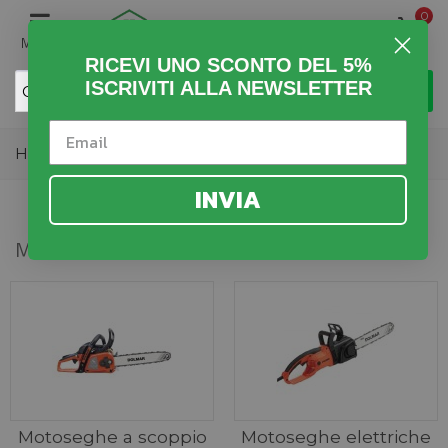
0
MENU
RICEVI UNO SCONTO DEL 5%
ISCRIVITI ALLA NEWSLETTER
Home
>
Giardino
>
Motoseghe
INVIA
MOTOSEGHE
Motoseghe a scoppio
Motoseghe elettriche