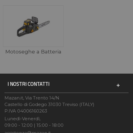
Motoseghe a Batteria
I NOSTRI CONTATTI
Mazan.it, Via Trento 14/N
Castello di Godego 31030 Treviso (ITALY)
P.IVA 04006160263
Lunedì-Venerdì,
09:00 - 12:00 | 15:00 - 18:00
assistenza@mazan.it