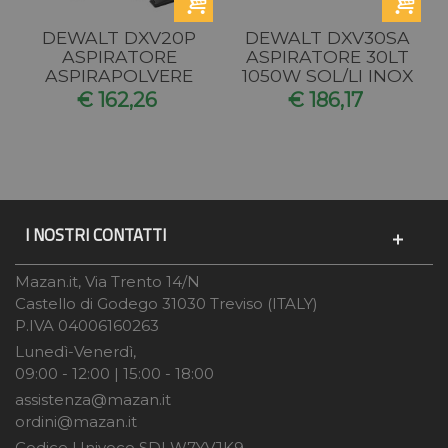
DEWALT DXV20P
DEWALT DXV30SA
ASPIRATORE
ASPIRATORE 30LT
ASPIRAPOLVERE
1050W SOL/LI INOX
ASPIRATUTTO
€ 162,26
€ 186,17
20LT 1050W...
I NOSTRI CONTATTI
Mazan.it, Via Trento 14/N
Castello di Godego 31030 Treviso (ITALY)
P.IVA 04006160263
Lunedì-Venerdì,
09:00 - 12:00 | 15:00 - 18:00
assistenza@mazan.it
ordini@mazan.it
Codice Univoco SDI W7YVJK9