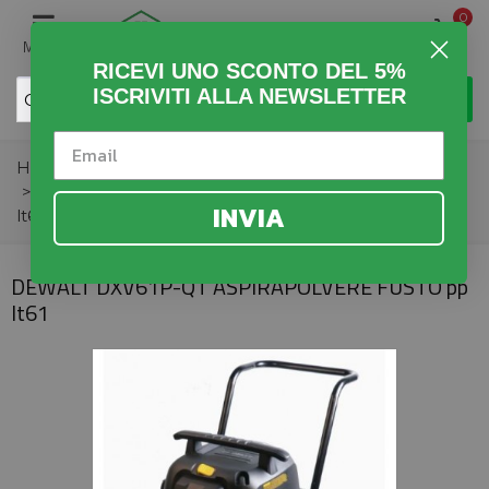
0
MENU
RICEVI UNO SCONTO DEL 5%
ISCRIVITI ALLA NEWSLETTER
Home
>
Fai da Te
>
Utensili Elettrici
>
Aspirapolveri
>
DEWALT DXV61P-QT ASPIRAPOLVERE FUSTO pp
INVIA
lt61
DEWALT DXV61P-QT ASPIRAPOLVERE FUSTO pp
lt61