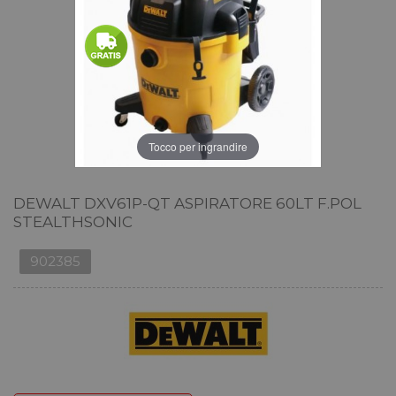
Tocco per ingrandire
DEWALT DXV61P-QT ASPIRATORE 60LT F.POL
STEALTHSONIC
902385