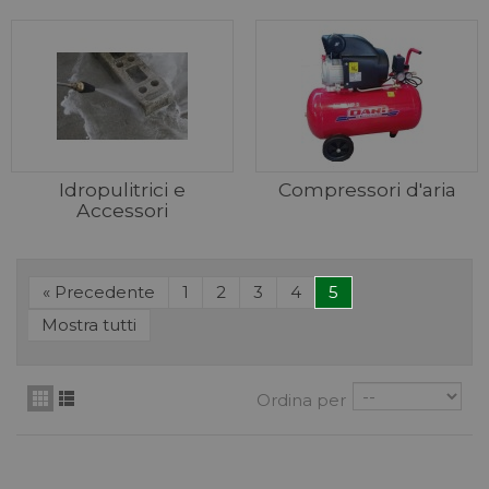
Idropulitrici e
Compressori d'aria
Accessori
«
Precedente
1
2
3
4
5
Mostra tutti
Ordina per