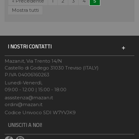
«
Precedente
1
2
3
4
5
Mostra tutti
I NOSTRI CONTATTI
Mazan.it, Via Trento 14/N
Castello di Godego 31030 Treviso (ITALY)
P.IVA 04006160263
Lunedì-Venerdì,
09:00 - 12:00 | 15:00 - 18:00
assistenza@mazan.it
ordini@mazan.it
Codice Univoco SDI W7YVJK9
UNISCITI A NOI!