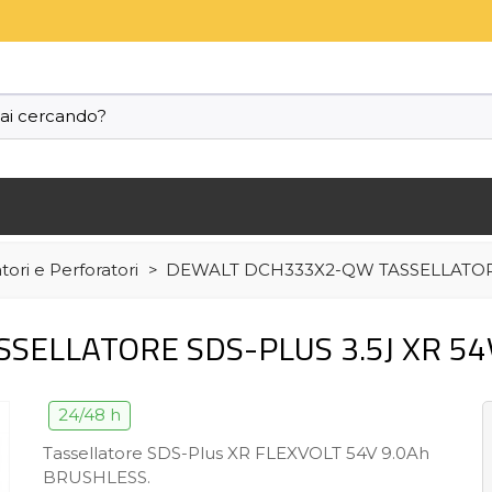
tori e Perforatori
>
DEWALT DCH333X2-QW TASSELLATORE
ELLATORE SDS-PLUS 3.5J XR 54
24/48 h
Tassellatore SDS-Plus XR FLEXVOLT 54V 9.0Ah
BRUSHLESS.