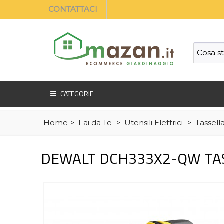
CONTATTACI
CATEGORIE
Home
>
Fai da Te
>
Utensili Elettrici
>
Tassella
DEWALT DCH333X2-QW TASS