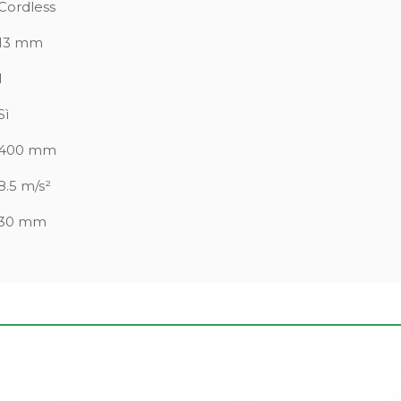
Cordless
13 mm
1
Sì
400 mm
8.5 m/s²
30 mm