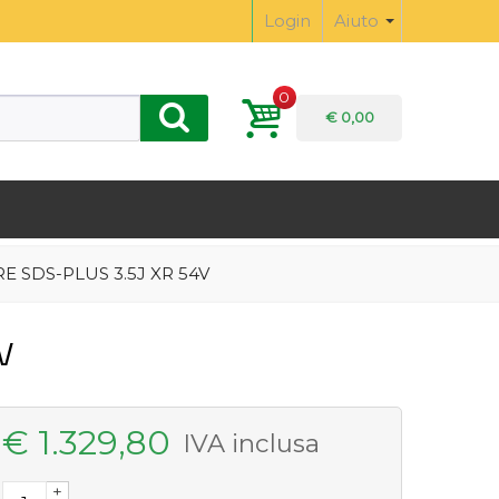
Login
Aiuto
0
€ 0,00
 SDS-PLUS 3.5J XR 54V
V
€ 1.329,80
IVA inclusa
+