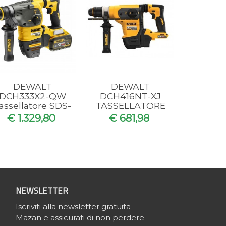
DEWALT
DEWALT
Aggiungi al carrello
Aggiungi al carrello
DCH333X2-QW
DCH416NT-XJ
assellatore SDS-
TASSELLATORE
PLUS XR
SDS-PLUS 54V XR
€ 1.329,80
€ 681,98
FLEXVOLT 54V
FLEXVOLT 32 mm
9.0AH...
4.5J
NEWSLETTER
Iscriviti alla newsletter gratuita
Mazan e assicurati di non perdere