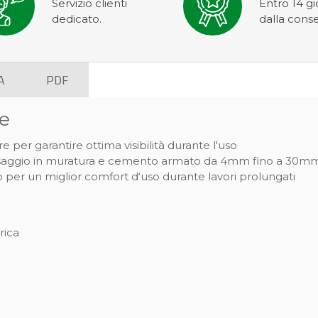
Servizio clienti
Entro 14 gi
dedicato.
dalla cons
A
PDF
he
 per garantire ottima visibilità durante l'uso
fissaggio in muratura e cemento armato da 4mm fino a 30m
er un miglior comfort d‘uso durante lavori prolungati
rica