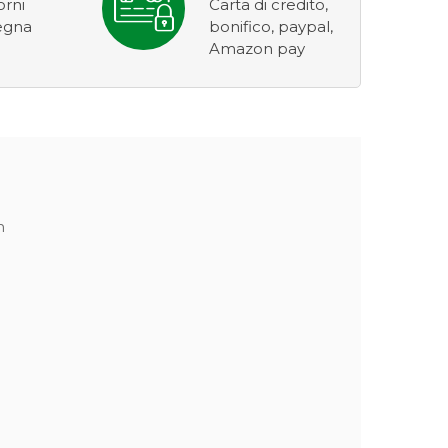
orni
Carta di credito,
egna
bonifico, paypal,
Amazon pay
m