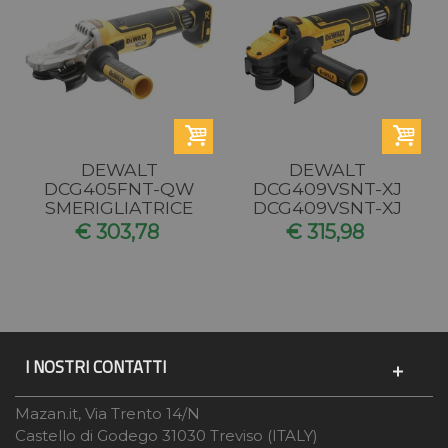
DEWALT
DEWALT
DCG405FNT-QW
DCG409VSNT-XJ
SMERIGLIATRICE
DCG409VSNT-XJ
ANGOLARE A
SMERIGLIATRICE
€ 303,78
€ 315,98
TESTA PIATTA
ANGOLARE
125mm XR...
125mm...
I NOSTRI CONTATTI
Mazan.it, Via Trento 14/N
Castello di Godego 31030 Treviso (ITALY)