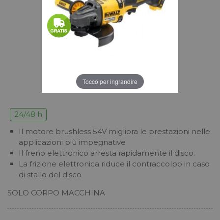
Tocco per ingrandire
24/48 h
Il motore brushless 54V migliora le prestazioni nelle
applicazioni più impegnative
Il freno elettronico arresta rapidamente il disco.
La frizione elettronica riduce il contraccolpo in caso
di stallo del disco
SOLO CORPO MACCHINA