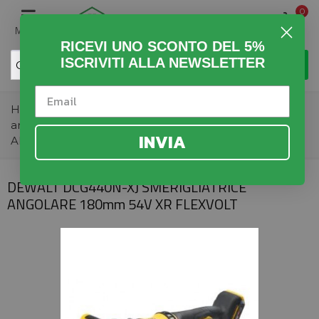
0
MENU
RICEVI UNO SCONTO DEL 5%
ISCRIVITI ALLA NEWSLETTER
Home
>
Fai da Te
>
Utensili Elettrici
>
Smerigliatrice
angolare
>
DEWALT DCG440N-XJ SMERIGLIATRICE
INVIA
ANGOLARE 180mm 54V XR FLEXVOLT
DEWALT DCG440N-XJ SMERIGLIATRICE
ANGOLARE 180mm 54V XR FLEXVOLT