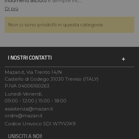
indumenti asciutti
è sempre inc...
Di più
Non ci sono prodotti in questa categoria
I NOSTRI CONTATTI
Mazan.it, Via Trento 14/N
Castello di Godego 31030 Treviso (ITALY)
P.IVA 04006160263
Lunedì-Venerdì,
09:00 - 12:00 | 15:00 - 18:00
assistenza@mazan.it
ordini@mazan.it
Codice Univoco SDI W7YVJK9
UNISCITI A NOI!