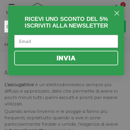
0
MENU
RICEVI UNO SCONTO DEL 5%
ISCRIVITI ALLA NEWSLETTER
Home
>
Elettrodomestici Alta qualità
>
Asciugatrici
INVIA
ASCIUGATRICI
L’asciugatrice
è un elettrodomestico sempre più
diffuso e apprezzato, dato che permette di avere in
pochi minuti tutti i panni asciutti e pronti per essere
utilizzati.
Quando arriva l’inverno e le piogge si fanno più
frequenti, soprattutto quando si vive in zone
particolarmente fredde o umide, l’esigenza di avere